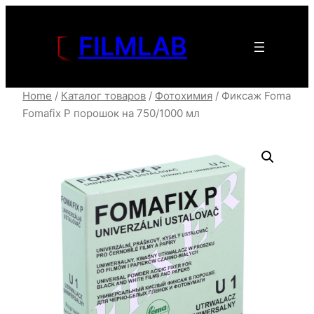
Перейти
к
FILMLAB
содержимому
Home
/
Каталог товаров
/
Фотохимия
/ Фиксаж Foma
Fomafix P порошок на 750/1000 мл