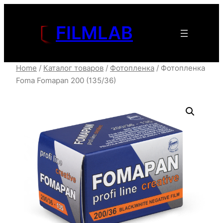
Перейти
к
FILMLAB
содержимому
Home
/
Каталог товаров
/
Фотопленка
/ Фотопленка
Foma Fomapan 200 (135/36)