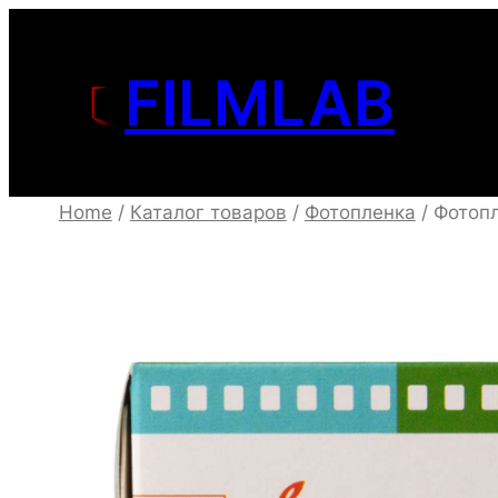
Перейти
к
FILMLAB
содержимому
Home
/
Каталог товаров
/
Фотопленка
/ Фотопл