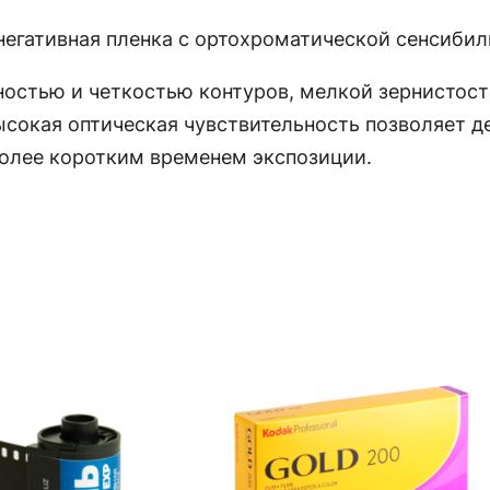
негативная пленка с ортохроматической сенсибил
остью и четкостью контуров, мелкой зернистос
ысокая оптическая чувствительность позволяет д
более коротким временем экспозиции.