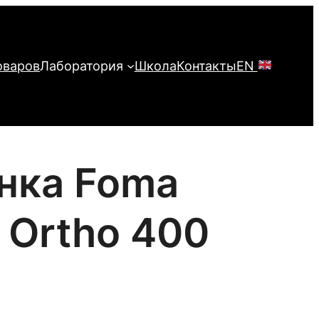
оваров
Лаборатория
Школа
Контакты
EN
нка Foma
 Ortho 400