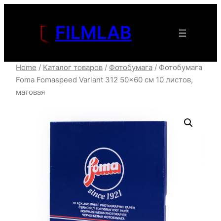
Перейти
к
FILMLAB
содержимому
Home
/
Каталог товаров
/
Фотобумага
/ Фотобумага
Foma Fomaspeed Variant 312 50×60 см 10 листов,
матовая