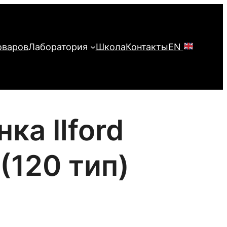
оваров
Лаборатория
Школа
Контакты
EN
ка Ilford
 (120 тип)