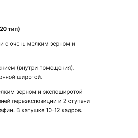
120 тип)
ти с очень мелким зерном и
ением (внутри помещения).
онной широтой.
елким зерном и экспоширотой
ней переэкспозиции и 2 ступени
фии. В катушке 10-12 кадров.