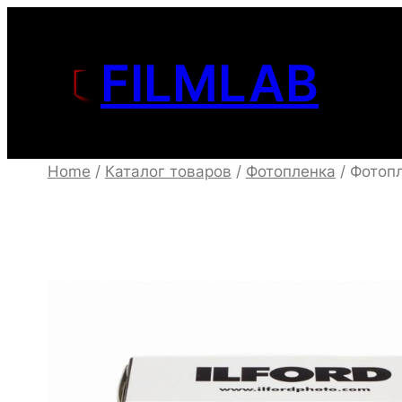
Перейти
к
FILMLAB
содержимому
Home
/
Каталог товаров
/
Фотопленка
/ Фотопл