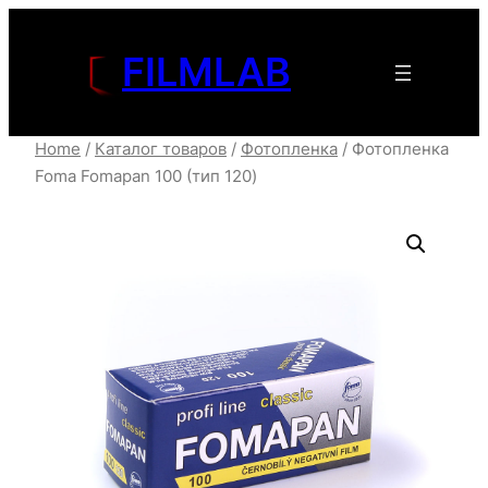
Перейти
к
FILMLAB
содержимому
Home
/
Каталог товаров
/
Фотопленка
/ Фотопленка
Foma Fomapan 100 (тип 120)