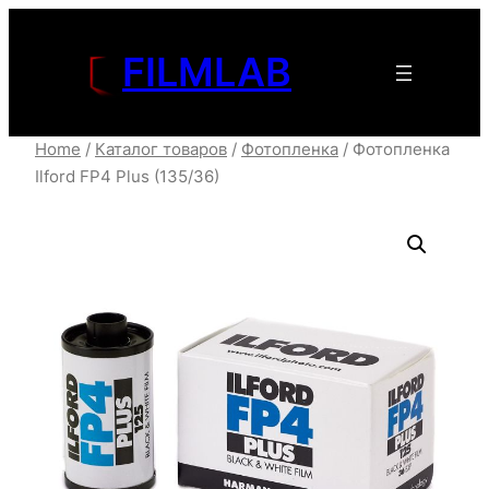
Перейти
к
FILMLAB
содержимому
Home
/
Каталог товаров
/
Фотопленка
/ Фотопленка
Ilford FP4 Plus (135/36)